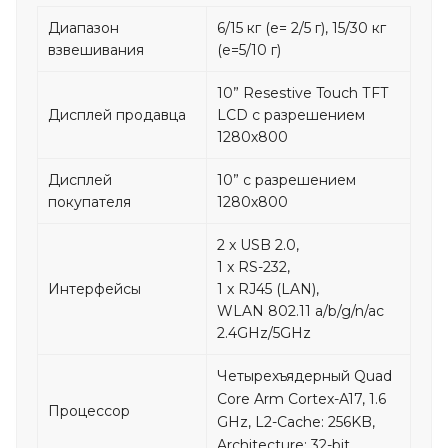
Диапазон
6/15 кг (е= 2/5 г), 15/30 кг
взвешивания
(е=5/10 г)
10” Resestive Touch ТFT
Дисплей продавца
LCD с разрешением
1280х800
Дисплей
10” с разрешением
покупателя
1280х800
2 x USB 2.0,
1 x RS-232,
Интерфейсы
1 x RJ45 (LAN),
WLAN 802.11 a/b/g/n/ac
2.4GHz/5GHz
Четырехъядерный Quad
Core Arm Cortex-A17, 1.6
Процессор
GHz, L2-Cache: 256KB,
Architecture: 32-bit